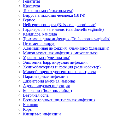
Гепатиты
Краснуха
Токсоплазмоз (токсоплазма)
Вирус папилломы человека (ВПЧ)
Герпес
Нейсерия гонореи (Neisseria gonorrhoeae)
Гарднерелла вагиналис (Gardnerella vaginalis)
Кандидоз, кандида
Трихомонадная инфекция (Trichomonas vaginalis)
Цитомегаловирус
Хламидийная инфекция, хламидиоз (хламидии)
Микоплазменная инфекция, микоплазмоз
Уреаплазмоз (уреаплазмы)
Эпштейна-Барр вирусная инфекция
Хеликобактерная инфекция (хеликобактер)
Микробиоценоз урогенитального тракта
Паразитарные инфекции
Дизентерия амебная, амебиаз
Аденовирусная инфекция
Боррелиоз (Болезнь Лайма)
Ветряная оспа
Респираторно-синцитиальная инфекция
Коклюш
Корь
Клещевые инфекции