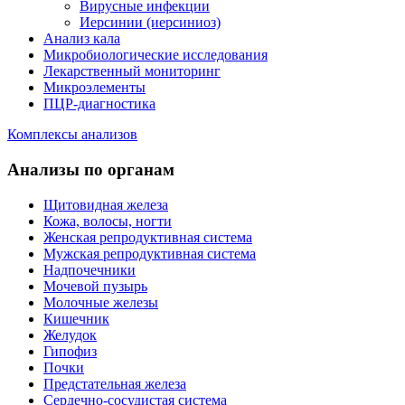
Вирусные инфекции
Иерсинии (иерсиниоз)
Анализ кала
Микробиологические исследования
Лекарственный мониторинг
Микроэлементы
ПЦР-диагностика
Комплексы анализов
Анализы по органам
Щитовидная железа
Кожа, волосы, ногти
Женская репродуктивная система
Мужская репродуктивная система
Надпочечники
Мочевой пузырь
Молочные железы
Кишечник
Желудок
Гипофиз
Почки
Предстательная железа
Сердечно-сосудистая система