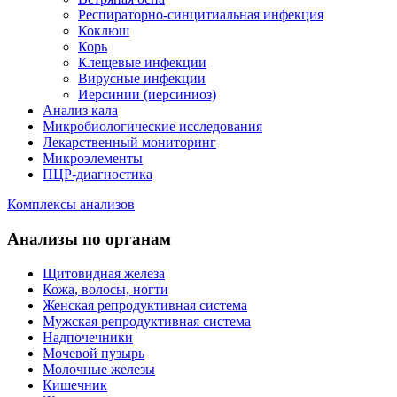
Респираторно-синцитиальная инфекция
Коклюш
Корь
Клещевые инфекции
Вирусные инфекции
Иерсинии (иерсиниоз)
Анализ кала
Микробиологические исследования
Лекарственный мониторинг
Микроэлементы
ПЦР-диагностика
Комплексы анализов
Анализы по органам
Щитовидная железа
Кожа, волосы, ногти
Женская репродуктивная система
Мужская репродуктивная система
Надпочечники
Мочевой пузырь
Молочные железы
Кишечник