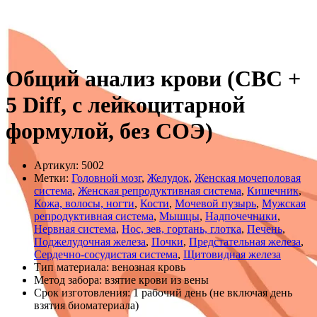
Общий анализ крови (CBC +
5 Diff, с лейкоцитарной
формулой, без СОЭ)
Артикул:
5002
Метки:
Головной мозг
,
Желудок
,
Женская мочеполовая
система
,
Женская репродуктивная система
,
Кишечник
,
Кожа, волосы, ногти
,
Кости
,
Мочевой пузырь
,
Мужская
репродуктивная система
,
Мышцы
,
Надпочечники
,
Нервная система
,
Нос, зев, гортань, глотка
,
Печень
,
Поджелудочная железа
,
Почки
,
Предстательная железа
,
Сердечно-сосудистая система
,
Щитовидная железа
Тип материала:
венозная кровь
Метод забора:
взятие крови из вены
Срок изготовления:
1 рабочий день (не включая день
взятия биоматериала)