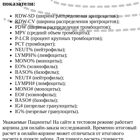
показатели:
RDW-SD (ширина распределения эритроцитов);
RDW-CV (ширина распределения эритроцитов);
PDW (ширина распределения тромбоцитов);
MPV (средний объем тромбоцита);
P-LCR (процент крупных тромбоцитов);
PCT (тромбокрит);
NEUT% (нейтрофилы);
LYMPH% (лимфоциты);
MONO% (моноциты);
EO% (эозинофилы);
BASO% (базофилы);
NEUT# (нейтрофилы);
LYMPH# (лимфоциты);
MONO# (моноциты);
EO# (эозинофилы);
BASO# (базофилы);
IG# (незрелые гранулоциты);
IG% (незрелые гранулоциты).
Уважаемые Пациенты! На сайте в тестовом режиме работает
корзина для онлайн-заказа исследований. Временно итоговый
расчет в онлайн-корзине может отличаться от итогового
расчета в пункте забора. Для точного расчета стоимости