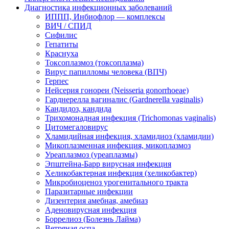
Диагностика инфекционных заболеваний
ИППП, Инбиофлор — комплексы
ВИЧ / СПИД
Сифилис
Гепатиты
Краснуха
Токсоплазмоз (токсоплазма)
Вирус папилломы человека (ВПЧ)
Герпес
Нейсерия гонореи (Neisseria gonorrhoeae)
Гарднерелла вагиналис (Gardnerella vaginalis)
Кандидоз, кандида
Трихомонадная инфекция (Trichomonas vaginalis)
Цитомегаловирус
Хламидийная инфекция, хламидиоз (хламидии)
Микоплазменная инфекция, микоплазмоз
Уреаплазмоз (уреаплазмы)
Эпштейна-Барр вирусная инфекция
Хеликобактерная инфекция (хеликобактер)
Микробиоценоз урогенитального тракта
Паразитарные инфекции
Дизентерия амебная, амебиаз
Аденовирусная инфекция
Боррелиоз (Болезнь Лайма)
Ветряная оспа