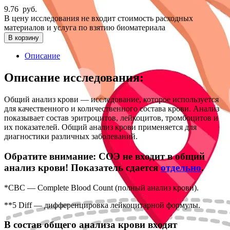
9.76
руб.
В цену исследования не входит стоимость расходных
материалов и услуга по взятию биоматериала
В корзину
Описание
Описание исследования:
Общий анализ крови — исследование, которое используется
для качественного и количественного состава крови. Анализ
показывает состав эритроцитов, лейкоцитов, тромбоцитов и
их показателей. Общий анализ крови применяется для
диагностики различных заболеваний.
Обратите внимание: СОЭ не входит в общий
анализ крови! Показатель сдается
отдельно
.
*CBC — Complete Blood Count (полный анализ крови).
**5 Diff — дифференцировка лейкоцитарной формулы.
В состав общего анализа крови входят