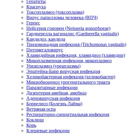
Гепатиты
Краснуха
Токсоплазмоз (токсоплазма)
Вирус папилломы человека (ВПЧ)
Герпес
Нейсерия гонореи (Neisseria gonorrhoeae)
Гарднерелла вагиналис (Gardnerella vaginalis)
Кандидоз, кандида
Трихомонадная инфекция (Trichomonas vaginalis)
Цитомегаловирус
Хламидийная инфекция, хламидиоз (хламидии)
Микоплазменная инфекция, микоплазмоз
Уреаплазмоз (уреаплазмы)
Эпштейна-Барр вирусная инфекция
Хеликобактерная инфекция (хеликобактер)
Микробиоценоз урогенитального тракта
Паразитарные инфекции
Дизентерия амебная, амебиаз
Аденовирусная инфекция
Боррелиоз (Болезнь Лайма)
Ветряная оспа
Респираторно-синцитиальная инфекция
Коклюш
Корь
Клещевые инфекции