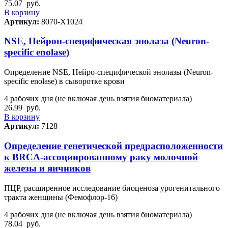
75.07
руб.
В корзину
Артикул:
8070-Х1024
NSE, Нейрон-специфическая энолаза (Neuron-
specific enolase)
Определение NSE, Нейро-специфической энолазы (Neuron-
specific enolase) в сыворотке крови
4 рабочих дня (не включая день взятия биоматериала)
26.99
руб.
В корзину
Артикул:
7128
Определение генетической предрасположенности
к BRCA-ассоциированному раку молочной
железы и яичников
ПЦР, расширенное исследование биоценоза урогенитального
тракта женщины (Фемофлор-16)
4 рабочих дня (не включая день взятия биоматериала)
78.04
руб.