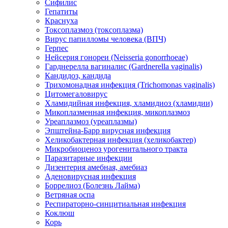
Сифилис
Гепатиты
Краснуха
Токсоплазмоз (токсоплазма)
Вирус папилломы человека (ВПЧ)
Герпес
Нейсерия гонореи (Neisseria gonorrhoeae)
Гарднерелла вагиналис (Gardnerella vaginalis)
Кандидоз, кандида
Трихомонадная инфекция (Trichomonas vaginalis)
Цитомегаловирус
Хламидийная инфекция, хламидиоз (хламидии)
Микоплазменная инфекция, микоплазмоз
Уреаплазмоз (уреаплазмы)
Эпштейна-Барр вирусная инфекция
Хеликобактерная инфекция (хеликобактер)
Микробиоценоз урогенитального тракта
Паразитарные инфекции
Дизентерия амебная, амебиаз
Аденовирусная инфекция
Боррелиоз (Болезнь Лайма)
Ветряная оспа
Респираторно-синцитиальная инфекция
Коклюш
Корь