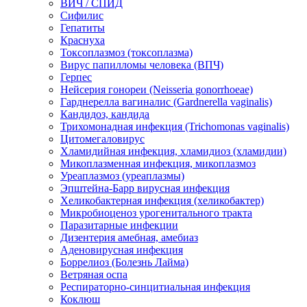
ВИЧ / СПИД
Сифилис
Гепатиты
Краснуха
Токсоплазмоз (токсоплазма)
Вирус папилломы человека (ВПЧ)
Герпес
Нейсерия гонореи (Neisseria gonorrhoeae)
Гарднерелла вагиналис (Gardnerella vaginalis)
Кандидоз, кандида
Трихомонадная инфекция (Trichomonas vaginalis)
Цитомегаловирус
Хламидийная инфекция, хламидиоз (хламидии)
Микоплазменная инфекция, микоплазмоз
Уреаплазмоз (уреаплазмы)
Эпштейна-Барр вирусная инфекция
Хеликобактерная инфекция (хеликобактер)
Микробиоценоз урогенитального тракта
Паразитарные инфекции
Дизентерия амебная, амебиаз
Аденовирусная инфекция
Боррелиоз (Болезнь Лайма)
Ветряная оспа
Респираторно-синцитиальная инфекция
Коклюш