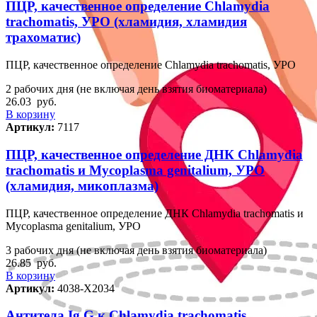
ПЦР, качественное определение Chlamydia
trachomatis, УРО (хламидия, хламидия
трахоматис)
ПЦР, качественное определение Chlamydia trachomatis, УРО
2 рабочих дня (не включая день взятия биоматериала)
26.03
руб.
В корзину
Артикул:
7117
ПЦР, качественное определение ДНК Chlamydia
trachomatis и Mycoplasma genitalium, УРО
(хламидия, микоплазма)
ПЦР, качественное определение ДНК Chlamydia trachomatis и
Mycoplasma genitalium, УРО
3 рабочих дня (не включая день взятия биоматериала)
26.85
руб.
В корзину
Артикул:
4038-Х2034
Антитела Ig G к Chlamydia trachomatis