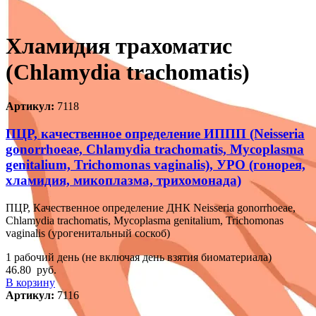
Хламидия трахоматис
(Chlamydia trachomatis)
Артикул:
7118
ПЦР, качественное определение ИППП (Neisseria
gonorrhoeae, Chlamydia trachomatis, Mycoplasma
genitalium, Trichomonas vaginalis), УРО (гонорея,
хламидия, микоплазма, трихомонада)
ПЦР, Качественное определение ДНК Neisseria gonorrhoeae,
Chlamydia trachomatis, Mycoplasma genitalium, Trichomonas
vaginalis (урогенитальный соскоб)
1 рабочий день (не включая день взятия биоматериала)
46.80
руб.
В корзину
Артикул:
7116