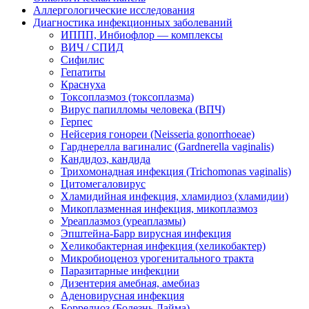
Аллергологические исследования
Диагностика инфекционных заболеваний
ИППП, Инбиофлор — комплексы
ВИЧ / СПИД
Сифилис
Гепатиты
Краснуха
Токсоплазмоз (токсоплазма)
Вирус папилломы человека (ВПЧ)
Герпес
Нейсерия гонореи (Neisseria gonorrhoeae)
Гарднерелла вагиналис (Gardnerella vaginalis)
Кандидоз, кандида
Трихомонадная инфекция (Trichomonas vaginalis)
Цитомегаловирус
Хламидийная инфекция, хламидиоз (хламидии)
Микоплазменная инфекция, микоплазмоз
Уреаплазмоз (уреаплазмы)
Эпштейна-Барр вирусная инфекция
Хеликобактерная инфекция (хеликобактер)
Микробиоценоз урогенитального тракта
Паразитарные инфекции
Дизентерия амебная, амебиаз
Аденовирусная инфекция
Боррелиоз (Болезнь Лайма)