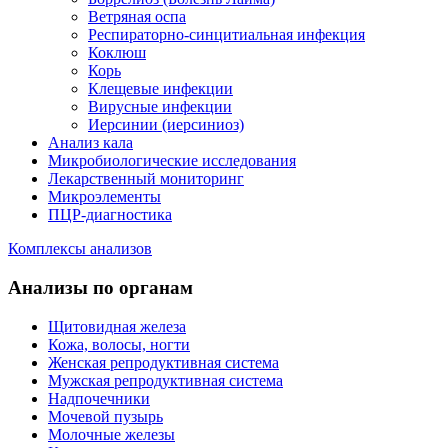
Ветряная оспа
Респираторно-синцитиальная инфекция
Коклюш
Корь
Клещевые инфекции
Вирусные инфекции
Иерсинии (иерсиниоз)
Анализ кала
Микробиологические исследования
Лекарственный мониторинг
Микроэлементы
ПЦР-диагностика
Комплексы анализов
Анализы по органам
Щитовидная железа
Кожа, волосы, ногти
Женская репродуктивная система
Мужская репродуктивная система
Надпочечники
Мочевой пузырь
Молочные железы