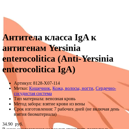
Антитела класса IgA к
антигенам Yersinia
еnterocolitica (Аnti-Yersinia
enterocolitica IgA)
Артикул:
8128-Х07-114
Метки:
Кишечник
,
Кожа, волосы, ногти
,
Сердечно-
сосудистая система
Тип материала:
венозная кровь
Метод забора:
взятие крови из вены
Срок изготовления:
7 рабочих дней (не включая день
взятия биоматериала)
34.90
руб.