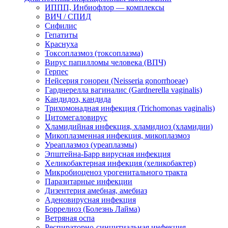
ИППП, Инбиофлор — комплексы
ВИЧ / СПИД
Сифилис
Гепатиты
Краснуха
Токсоплазмоз (токсоплазма)
Вирус папилломы человека (ВПЧ)
Герпес
Нейсерия гонореи (Neisseria gonorrhoeae)
Гарднерелла вагиналис (Gardnerella vaginalis)
Кандидоз, кандида
Трихомонадная инфекция (Trichomonas vaginalis)
Цитомегаловирус
Хламидийная инфекция, хламидиоз (хламидии)
Микоплазменная инфекция, микоплазмоз
Уреаплазмоз (уреаплазмы)
Эпштейна-Барр вирусная инфекция
Хеликобактерная инфекция (хеликобактер)
Микробиоценоз урогенитального тракта
Паразитарные инфекции
Дизентерия амебная, амебиаз
Аденовирусная инфекция
Боррелиоз (Болезнь Лайма)
Ветряная оспа
Респираторно-синцитиальная инфекция