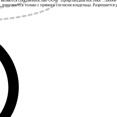
y, являются собственностью ООО "ПрофЛабДиагностика". Любое
 допускается только с прямого согласия владельца. Разрешается 