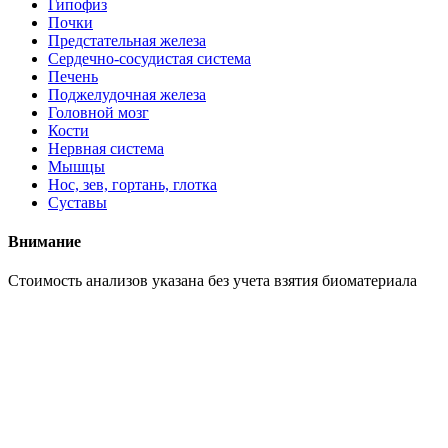
Гипофиз
Почки
Предстательная железа
Сердечно-сосудистая система
Печень
Поджелудочная железа
Головной мозг
Кости
Нервная система
Мышцы
Нос, зев, гортань, глотка
Суставы
Внимание
Cтоимость анализов указана без учета взятия биоматериала