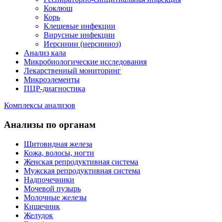
Коклюш
Корь
Клещевые инфекции
Вирусные инфекции
Иерсинии (иерсиниоз)
Анализ кала
Микробиологические исследования
Лекарственный мониторинг
Микроэлементы
ПЦР-диагностика
Комплексы анализов
Анализы по органам
Щитовидная железа
Кожа, волосы, ногти
Женская репродуктивная система
Мужская репродуктивная система
Надпочечники
Мочевой пузырь
Молочные железы
Кишечник
Желудок