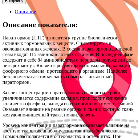
В корзину
Описание
Описание показателя:
Паратгормон (ПТГ) относится к группе биологически
активных гормональных веществ. Синтезируется в
околощитовидных железах. В состав паратгормона до зрелой
фазы входят 115 аминокислотных остатков. В последней фазе
содержит в себе 84 аминокислоты с периодом полужизни до
четырех минут. Является регулятором нормального кальций-
фосфорного обмена, протекающего в организме. Наиболее
биологически активная часть гормона – интактный
паратгормон.
За счет концентрации паратгормона в сыворотке крови
увеличивается содержание кальция, происходит снижение
количества фосфора, выводя его из организма вместе с мочой.
Оказывает влияние на разные органы и ткани: костную ткань,
желудочно-кишечный тракт, почки, печень.
Уровень концентрации паратгормона оказывает влияние на
костную ткань как анаболически, так и катаболически.
Гормон располагается в остеобластах и остеоцитах. При