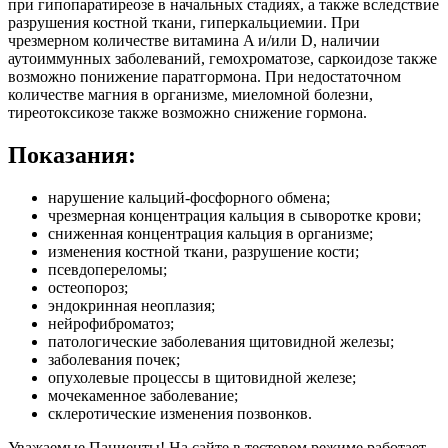
при гипопаратиреозе в начальных стадиях, а также вследствие
разрушения костной ткани, гиперкальциемии. При
чрезмерном количестве витамина A и/или D, наличии
аутоиммунных заболеваний, гемохроматозе, саркоидозе также
возможно понижение паратгормона. При недостаточном
количестве магния в организме, миеломной болезни,
тиреотоксикозе также возможно снижение гормона.
Показания:
нарушение кальций-фосфорного обмена;
чрезмерная концентрация кальция в сыворотке крови;
сниженная концентрация кальция в организме;
изменения костной ткани, разрушение кости;
псевдопереломы;
остеопороз;
эндокринная неоплазия;
нейрофиброматоз;
патологические заболевания щитовидной железы;
заболевания почек;
опухолевые процессы в щитовидной железе;
мочекаменное заболевание;
склеротические изменения позвонков.
Уважаемые Пациенты! На сайте в тестовом режиме работает