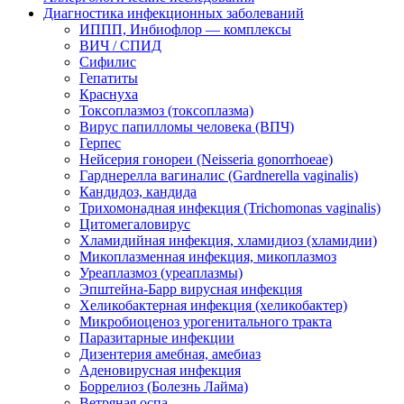
Диагностика инфекционных заболеваний
ИППП, Инбиофлор — комплексы
ВИЧ / СПИД
Сифилис
Гепатиты
Краснуха
Токсоплазмоз (токсоплазма)
Вирус папилломы человека (ВПЧ)
Герпес
Нейсерия гонореи (Neisseria gonorrhoeae)
Гарднерелла вагиналис (Gardnerella vaginalis)
Кандидоз, кандида
Трихомонадная инфекция (Trichomonas vaginalis)
Цитомегаловирус
Хламидийная инфекция, хламидиоз (хламидии)
Микоплазменная инфекция, микоплазмоз
Уреаплазмоз (уреаплазмы)
Эпштейна-Барр вирусная инфекция
Хеликобактерная инфекция (хеликобактер)
Микробиоценоз урогенитального тракта
Паразитарные инфекции
Дизентерия амебная, амебиаз
Аденовирусная инфекция
Боррелиоз (Болезнь Лайма)
Ветряная оспа