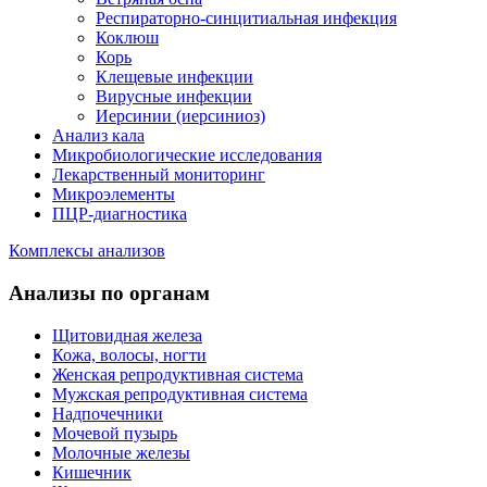
Респираторно-синцитиальная инфекция
Коклюш
Корь
Клещевые инфекции
Вирусные инфекции
Иерсинии (иерсиниоз)
Анализ кала
Микробиологические исследования
Лекарственный мониторинг
Микроэлементы
ПЦР-диагностика
Комплексы анализов
Анализы по органам
Щитовидная железа
Кожа, волосы, ногти
Женская репродуктивная система
Мужская репродуктивная система
Надпочечники
Мочевой пузырь
Молочные железы
Кишечник