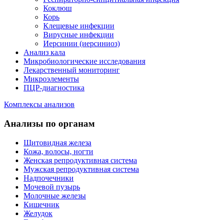
Коклюш
Корь
Клещевые инфекции
Вирусные инфекции
Иерсинии (иерсиниоз)
Анализ кала
Микробиологические исследования
Лекарственный мониторинг
Микроэлементы
ПЦР-диагностика
Комплексы анализов
Анализы по органам
Щитовидная железа
Кожа, волосы, ногти
Женская репродуктивная система
Мужская репродуктивная система
Надпочечники
Мочевой пузырь
Молочные железы
Кишечник
Желудок