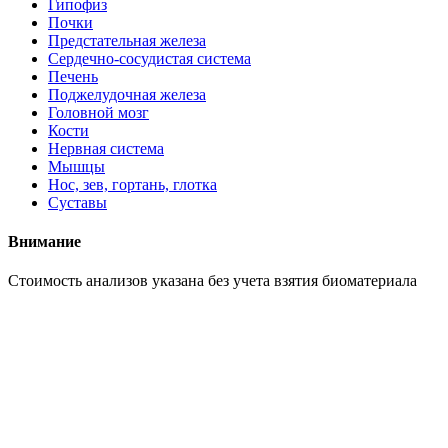
Гипофиз
Почки
Предстательная железа
Сердечно-сосудистая система
Печень
Поджелудочная железа
Головной мозг
Кости
Нервная система
Мышцы
Нос, зев, гортань, глотка
Суставы
Внимание
Cтоимость анализов указана без учета взятия биоматериала