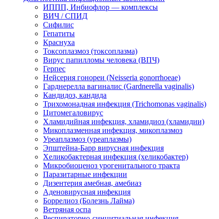
ИППП, Инбиофлор — комплексы
ВИЧ / СПИД
Сифилис
Гепатиты
Краснуха
Токсоплазмоз (токсоплазма)
Вирус папилломы человека (ВПЧ)
Герпес
Нейсерия гонореи (Neisseria gonorrhoeae)
Гарднерелла вагиналис (Gardnerella vaginalis)
Кандидоз, кандида
Трихомонадная инфекция (Trichomonas vaginalis)
Цитомегаловирус
Хламидийная инфекция, хламидиоз (хламидии)
Микоплазменная инфекция, микоплазмоз
Уреаплазмоз (уреаплазмы)
Эпштейна-Барр вирусная инфекция
Хеликобактерная инфекция (хеликобактер)
Микробиоценоз урогенитального тракта
Паразитарные инфекции
Дизентерия амебная, амебиаз
Аденовирусная инфекция
Боррелиоз (Болезнь Лайма)
Ветряная оспа
Респираторно-синцитиальная инфекция