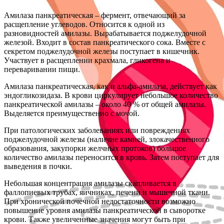
Амилаза панкреатическая – фермент, отвечающий за
расщепление углеводов. Относится к одной из
разновидностей амилазы. Вырабатывается поджелудочной
железой. Входит в состав панкреатического сока. Вместе с
секретом поджелудочной железы поступает в кишечник.
Участвует в расщеплении крахмала, гликогена и
переваривании пищи.
Амилаза панкреатическая, как и альфа-амилаза, действует как
эндогликозидаза. В крови циркулирует небольшое количество
панкреатической амилазы – около 40 % от общей амилазы.
Выделяется преимущественно с мочой.
При патологических заболеваниях или повреждениях
поджелудочной железы (наличие камней, злокачественного
образования, закупорки желчных протоков) большое
количество амилазы переносится в кровь. Затем поступает для
выведения в почки.
Небольшая концентрация амилазы скапливается в
фаллопиевых трубах, яичниках, печени и мышечной ткани.
При хронической почечной недостаточности возможно
повышение уровня амилазы панкреатической в сыворотке
крови. Также увеличенные значения могут быть при