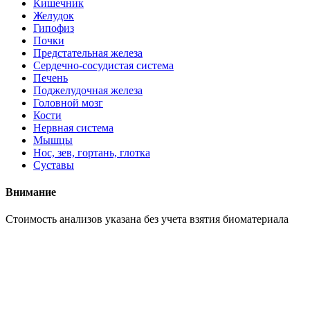
Кишечник
Желудок
Гипофиз
Почки
Предстательная железа
Сердечно-сосудистая система
Печень
Поджелудочная железа
Головной мозг
Кости
Нервная система
Мышцы
Нос, зев, гортань, глотка
Суставы
Внимание
Cтоимость анализов указана без учета взятия биоматериала