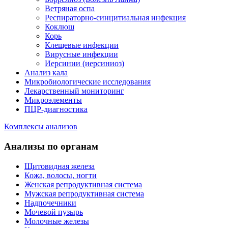
Ветряная оспа
Респираторно-синцитиальная инфекция
Коклюш
Корь
Клещевые инфекции
Вирусные инфекции
Иерсинии (иерсиниоз)
Анализ кала
Микробиологические исследования
Лекарственный мониторинг
Микроэлементы
ПЦР-диагностика
Комплексы анализов
Анализы по органам
Щитовидная железа
Кожа, волосы, ногти
Женская репродуктивная система
Мужская репродуктивная система
Надпочечники
Мочевой пузырь
Молочные железы