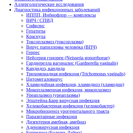
Аллергологические исследования
Диагностика инфекционных заболеваний
ИППП, Инбиофлор — комплексы
ВИЧ / СПИД
Сифилис
Гепатиты
Краснуха
Токсоплазмоз (токсоплазма)
Вирус папилломы человека (ВПЧ)
Герпес
Нейсерия гонореи (Neisseria gonorrhoeae)
Гарднерелла вагиналис (Gardnerella vaginalis)
Кандидоз, кандида
Трихомонадная инфекция (Trichomonas vaginalis)
Цитомегаловирус
Хламидийная инфекция, хламидиоз (хламидии)
Микоплазменная инфекция, микоплазмоз
Уреаплазмоз (уреаплазмы)
Эпштейна-Барр вирусная инфекция
Хеликобактерная инфекция (хеликобактер)
Микробиоценоз урогенитального тракта
Паразитарные инфекции
Дизентерия амебная, амебиаз
Аденовирусная инфекция
Боррелиоз (Болезнь Лайма)