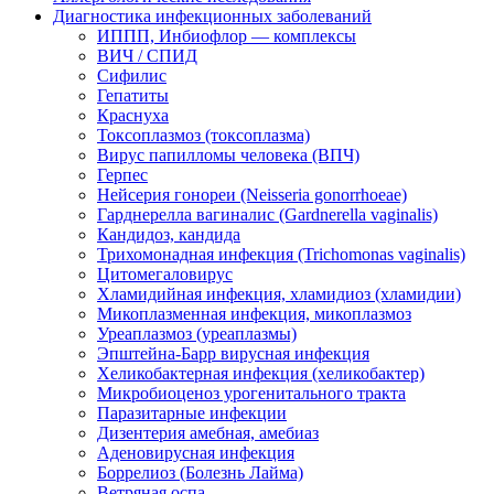
Диагностика инфекционных заболеваний
ИППП, Инбиофлор — комплексы
ВИЧ / СПИД
Сифилис
Гепатиты
Краснуха
Токсоплазмоз (токсоплазма)
Вирус папилломы человека (ВПЧ)
Герпес
Нейсерия гонореи (Neisseria gonorrhoeae)
Гарднерелла вагиналис (Gardnerella vaginalis)
Кандидоз, кандида
Трихомонадная инфекция (Trichomonas vaginalis)
Цитомегаловирус
Хламидийная инфекция, хламидиоз (хламидии)
Микоплазменная инфекция, микоплазмоз
Уреаплазмоз (уреаплазмы)
Эпштейна-Барр вирусная инфекция
Хеликобактерная инфекция (хеликобактер)
Микробиоценоз урогенитального тракта
Паразитарные инфекции
Дизентерия амебная, амебиаз
Аденовирусная инфекция
Боррелиоз (Болезнь Лайма)
Ветряная оспа