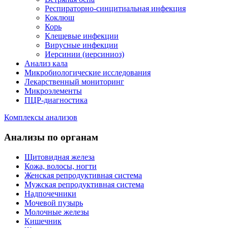
Респираторно-синцитиальная инфекция
Коклюш
Корь
Клещевые инфекции
Вирусные инфекции
Иерсинии (иерсиниоз)
Анализ кала
Микробиологические исследования
Лекарственный мониторинг
Микроэлементы
ПЦР-диагностика
Комплексы анализов
Анализы по органам
Щитовидная железа
Кожа, волосы, ногти
Женская репродуктивная система
Мужская репродуктивная система
Надпочечники
Мочевой пузырь
Молочные железы
Кишечник