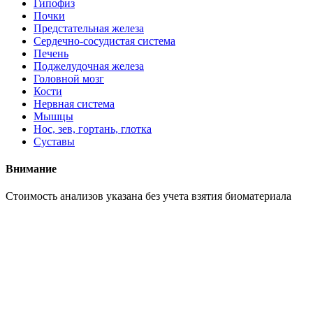
Гипофиз
Почки
Предстательная железа
Сердечно-сосудистая система
Печень
Поджелудочная железа
Головной мозг
Кости
Нервная система
Мышцы
Нос, зев, гортань, глотка
Суставы
Внимание
Cтоимость анализов указана без учета взятия биоматериала