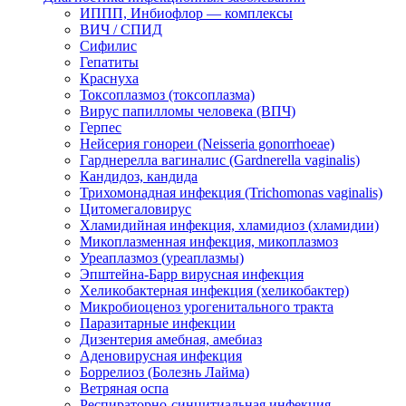
ИППП, Инбиофлор — комплексы
ВИЧ / СПИД
Сифилис
Гепатиты
Краснуха
Токсоплазмоз (токсоплазма)
Вирус папилломы человека (ВПЧ)
Герпес
Нейсерия гонореи (Neisseria gonorrhoeae)
Гарднерелла вагиналис (Gardnerella vaginalis)
Кандидоз, кандида
Трихомонадная инфекция (Trichomonas vaginalis)
Цитомегаловирус
Хламидийная инфекция, хламидиоз (хламидии)
Микоплазменная инфекция, микоплазмоз
Уреаплазмоз (уреаплазмы)
Эпштейна-Барр вирусная инфекция
Хеликобактерная инфекция (хеликобактер)
Микробиоценоз урогенитального тракта
Паразитарные инфекции
Дизентерия амебная, амебиаз
Аденовирусная инфекция
Боррелиоз (Болезнь Лайма)
Ветряная оспа
Респираторно-синцитиальная инфекция