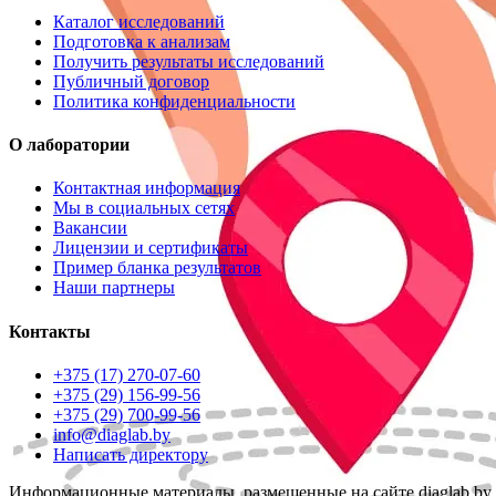
Каталог исследований
Подготовка к анализам
Получить результаты исследований
Публичный договор
Политика конфиденциальности
О лаборатории
Контактная информация
Мы в социальных сетях
Вакансии
Лицензии и сертификаты
Пример бланка результатов
Наши партнеры
Контакты
+375 (17) 270-07-60
+375 (29) 156-99-56
+375 (29) 700-99-56
info@diaglab.by
Написать директору
Информационные материалы, размещенные на сайте diaglab.b