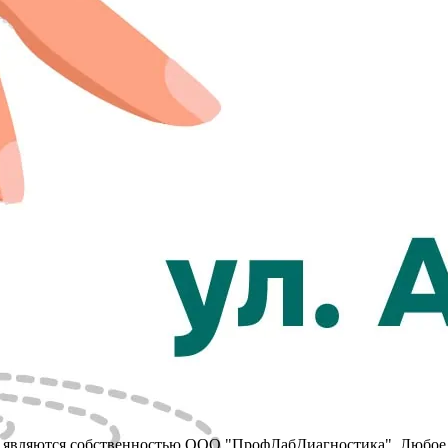
y, являются собственностью ООО "ПрофЛабДиагностика". Любое