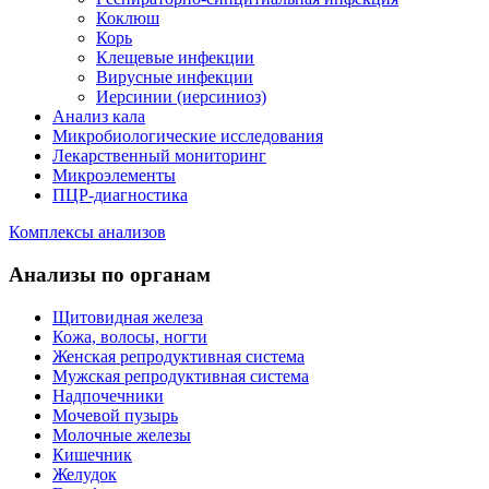
Коклюш
Корь
Клещевые инфекции
Вирусные инфекции
Иерсинии (иерсиниоз)
Анализ кала
Микробиологические исследования
Лекарственный мониторинг
Микроэлементы
ПЦР-диагностика
Комплексы анализов
Анализы по органам
Щитовидная железа
Кожа, волосы, ногти
Женская репродуктивная система
Мужская репродуктивная система
Надпочечники
Мочевой пузырь
Молочные железы
Кишечник
Желудок