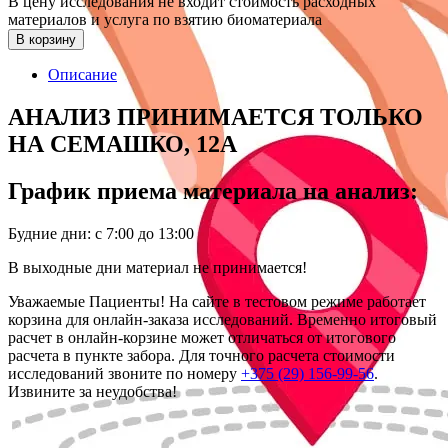
В цену исследования не входит стоимость расходных
материалов и услуга по взятию биоматериала
В корзину
Описание
АНАЛИЗ ПРИНИМАЕТСЯ ТОЛЬКО
НА СЕМАШКО, 12А
График приема материала на анализ:
Будние дни: с 7:00 до 13:00
В выходные дни материал не принимается!
Уважаемые Пациенты! На сайте в тестовом режиме работает
корзина для онлайн-заказа исследований. Временно итоговый
расчет в онлайн-корзине может отличаться от итогового
расчета в пункте забора. Для точного расчета стоимости
исследований звоните по номеру
+375 (29) 156-99-56
.
Извините за неудобства!