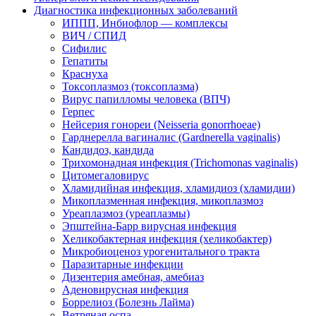
Диагностика инфекционных заболеваний
ИППП, Инбиофлор — комплексы
ВИЧ / СПИД
Сифилис
Гепатиты
Краснуха
Токсоплазмоз (токсоплазма)
Вирус папилломы человека (ВПЧ)
Герпес
Нейсерия гонореи (Neisseria gonorrhoeae)
Гарднерелла вагиналис (Gardnerella vaginalis)
Кандидоз, кандида
Трихомонадная инфекция (Trichomonas vaginalis)
Цитомегаловирус
Хламидийная инфекция, хламидиоз (хламидии)
Микоплазменная инфекция, микоплазмоз
Уреаплазмоз (уреаплазмы)
Эпштейна-Барр вирусная инфекция
Хеликобактерная инфекция (хеликобактер)
Микробиоценоз урогенитального тракта
Паразитарные инфекции
Дизентерия амебная, амебиаз
Аденовирусная инфекция
Боррелиоз (Болезнь Лайма)
Ветряная оспа