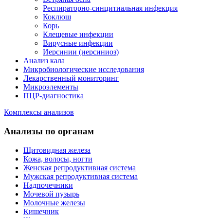
Респираторно-синцитиальная инфекция
Коклюш
Корь
Клещевые инфекции
Вирусные инфекции
Иерсинии (иерсиниоз)
Анализ кала
Микробиологические исследования
Лекарственный мониторинг
Микроэлементы
ПЦР-диагностика
Комплексы анализов
Анализы по органам
Щитовидная железа
Кожа, волосы, ногти
Женская репродуктивная система
Мужская репродуктивная система
Надпочечники
Мочевой пузырь
Молочные железы
Кишечник