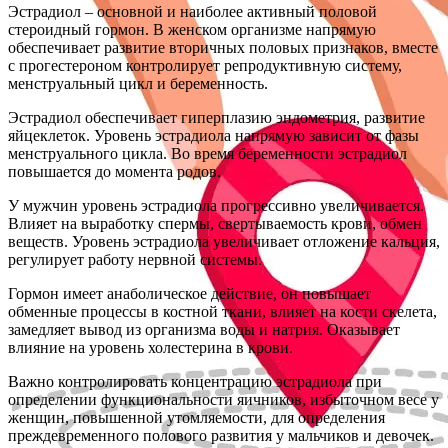
Эстрадиол – основной и наиболее активный половой
стероидный гормон. В женском организме напрямую
обеспечивает развитие вторичных половых признаков, вместе
с прогестероном контролирует репродуктивную систему,
менструальный цикл и беременность.
Эстрадиол обеспечивает гиперплазию эндометрия, развитие
яйцеклеток. Уровень эстрадиола напрямую зависит от фазы
менструального цикла. Во время беременности эстрадиол
повышается до момента родов.
У мужчин уровень эстрадиола прогрессивно увеличивается.
Влияет на выработку спермы, свертываемость крови, обмен
веществ. Уровень эстрадиола увеличивает отложение кальция,
регулирует работу нервной системы.
Гормон имеет анаболическое действие, он повышает
обменные процессы в костной ткани, влияет на кости скелета,
замедляет вывод из организма воды и натрия. Оказывает
влияние на уровень холестерина в крови.
Важно контролировать концентрацию эстрадиола при
определении функциональности яичников, избыточном весе у
женщин, повышенной утомляемости, для определения
преждевременного полового развития у мальчиков и девочек.