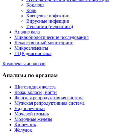
Коклюш
Корь
Клещевые инфекции
Вирусные инфекции
Иерсинии (иерсиниоз)
Анализ кала
Микробиологические исследования
Лекарственный мониторинг
Микроэлементы
ПЦР-диагностика
Комплексы анализов
Анализы по органам
Щитовидная железа
Кожа, волосы, ногти
Женская репродуктивная система
Мужская репродуктивная система
Надпочечники
Мочевой пузырь
Молочные железы
Кишечник
Желудок