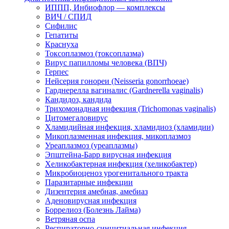
ИППП, Инбиофлор — комплексы
ВИЧ / СПИД
Сифилис
Гепатиты
Краснуха
Токсоплазмоз (токсоплазма)
Вирус папилломы человека (ВПЧ)
Герпес
Нейсерия гонореи (Neisseria gonorrhoeae)
Гарднерелла вагиналис (Gardnerella vaginalis)
Кандидоз, кандида
Трихомонадная инфекция (Trichomonas vaginalis)
Цитомегаловирус
Хламидийная инфекция, хламидиоз (хламидии)
Микоплазменная инфекция, микоплазмоз
Уреаплазмоз (уреаплазмы)
Эпштейна-Барр вирусная инфекция
Хеликобактерная инфекция (хеликобактер)
Микробиоценоз урогенитального тракта
Паразитарные инфекции
Дизентерия амебная, амебиаз
Аденовирусная инфекция
Боррелиоз (Болезнь Лайма)
Ветряная оспа
Респираторно-синцитиальная инфекция