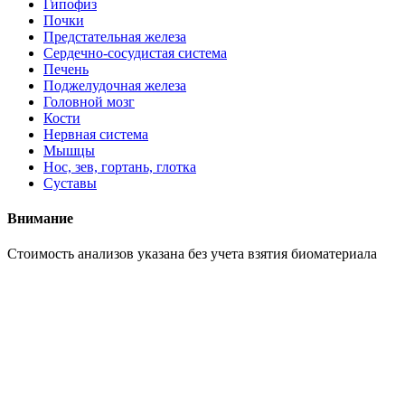
Гипофиз
Почки
Предстательная железа
Сердечно-сосудистая система
Печень
Поджелудочная железа
Головной мозг
Кости
Нервная система
Мышцы
Нос, зев, гортань, глотка
Суставы
Внимание
Cтоимость анализов указана без учета взятия биоматериала