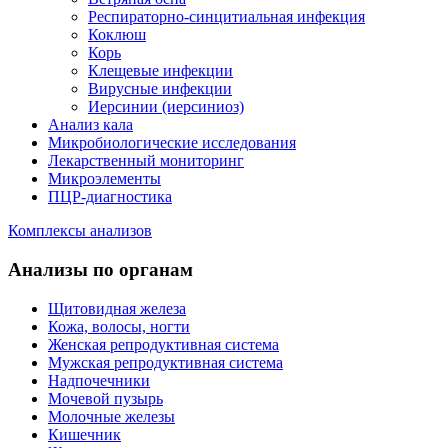
Респираторно-синцитиальная инфекция
Коклюш
Корь
Клещевые инфекции
Вирусные инфекции
Иерсинии (иерсиниоз)
Анализ кала
Микробиологические исследования
Лекарственный мониторинг
Микроэлементы
ПЦР-диагностика
Комплексы анализов
Анализы по органам
Щитовидная железа
Кожа, волосы, ногти
Женская репродуктивная система
Мужская репродуктивная система
Надпочечники
Мочевой пузырь
Молочные железы
Кишечник