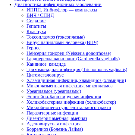
Диагностика инфекционных заболеваний
ИППП, Инбиофлор — комплексы
ВИЧ / СПИД
Сифилис
Гепатиты
Краснуха
Токсоплазмоз (токсоплазма)
Вирус папилломы человека (ВПЧ)
Герпес
Нейсерия гонореи (Neisseria gonorrhoeae)
Гарднерелла вагиналис (Gardnerella vaginalis)
Кандидоз, кандида
Трихомонадная инфекция (Trichomonas vaginalis)
Цитомегаловирус
Хламидийная инфекция, хламидиоз (хламидии)
Микоплазменная инфекция, микоплазмоз
Уреаплазмоз (уреаплазмы)
Эпштейна-Барр вирусная инфекция
Хеликобактерная инфекция (хеликобактер)
Микробиоценоз урогенитального тракта
Паразитарные инфекции
Дизентерия амебная, амебиаз
Аденовирусная инфекция
Боррелиоз (Болезнь Лайма)
Ветряная оспа