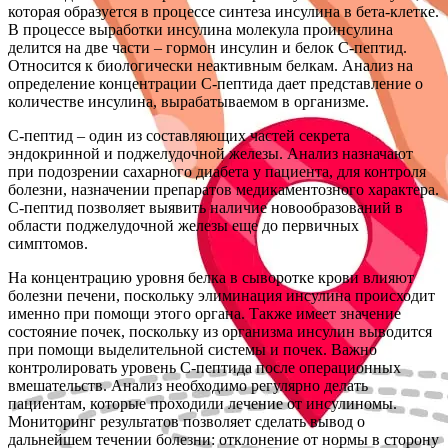
которая образуется в процессе синтеза инсулина в бета-клетке.
В процессе выработки инсулина молекула проинсулина
делится на две части – гормон инсулин и белок С-пептид.
Относится к биологически неактивным белкам. Анализ на
определение концентрации С-пептида дает представление о
количестве инсулина, вырабатываемом в организме.
С-пептид – один из составляющих частей секрета
эндокринной и поджелудочной железы. Анализ назначают
при подозрении сахарного диабета у пациента, для контроля
болезни, назначении препаратов медикаментозного характера.
С-пептид позволяет выявить наличие новообразований в
области поджелудочной железы еще до первичных
симптомов.
На концентрацию уровня белка в сыворотке крови влияют
болезни печени, поскольку элиминация инсулина происходит
именно при помощи этого органа. Также имеет значение
состояние почек, поскольку из организма инсулин выводится
при помощи выделительной системы и почек. Важно
контролировать уровень С-пептида после операционных
вмешательств. Анализ необходимо регулярно делать
пациентам, которые проходили лечение от инсулиномы.
Мониторинг результатов позволяет сделать вывод о
дальнейшем течении болезни: отклонение от нормы в сторону