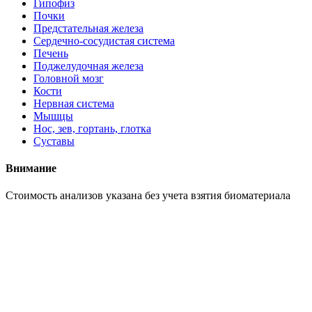
Гипофиз
Почки
Предстательная железа
Сердечно-сосудистая система
Печень
Поджелудочная железа
Головной мозг
Кости
Нервная система
Мышцы
Нос, зев, гортань, глотка
Суставы
Внимание
Cтоимость анализов указана без учета взятия биоматериала