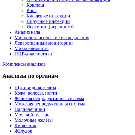
Коклюш
Корь
Клещевые инфекции
Вирусные инфекции
Иерсинии (иерсиниоз)
Анализ кала
Микробиологические исследования
Лекарственный мониторинг
Микроэлементы
ПЦР-диагностика
Комплексы анализов
Анализы по органам
Щитовидная железа
Кожа, волосы, ногти
Женская репродуктивная система
Мужская репродуктивная система
Надпочечники
Мочевой пузырь
Молочные железы
Кишечник
Желудок