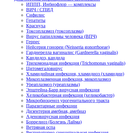
ИППП, Инбиофлор — комплексы
ВИЧ / СПИД
Сифилис
Гепатиты
Краснуха
Токсоплазмоз (токсоплазма)
Вирус папилломы человека (ВПЧ)
Герпес
Нейсерия гонореи (Neisseria gonorrhoeae)
Гарднерелла вагиналис (Gardnerella vaginalis)
Кандидоз, кандида
Трихомонадная инфекция (Trichomonas vaginalis)
Цитомегаловирус
Хламидийная инфекция, хламидиоз (хламидии)
Микоплазменная инфекция, микоплазмоз
Уреаплазмоз (уреаплазмы)
Эпштейна-Барр вирусная инфекция
Хеликобактерная инфекция (хеликобактер)
Микробиоценоз урогенитального тракта
Паразитарные инфекции
Дизентерия амебная, амебиаз
Аденовирусная инфекция
Боррелиоз (Болезнь Лайма)
Ветряная оспа
Респираторно-синцитиальная инфекция