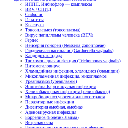
ИППП, Инбиофлор — комплексы
ВИЧ / СПИД
Сифилис
Гепатиты
Краснуха
Токсоплазмоз (токсоплазма)
Вирус папилломы человека (ВПЧ)
Герпес
Нейсерия гонореи (Neisseria gonorrhoeae)
Гарднерелла вагиналис (Gardnerella vaginalis)
Кандидоз, кандида
Трихомонадная инфекция (Trichomonas vaginalis)
Цитомегаловирус
Хламидийная инфекция, хламидиоз (хламидии)
Микоплазменная инфекция, микоплазмоз
Уреаплазмоз (уреаплазмы)
Эпштейна-Барр вирусная инфекция
Хеликобактерная инфекция (хеликобактер)
Микробиоценоз урогенитального тракта
Паразитарные инфекции
Дизентерия амебная, амебиаз
Аденовирусная инфекция
Боррелиоз (Болезнь Лайма)
Ветряная оспа
Респираторно-синцитиальная инфекция