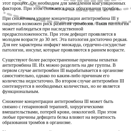
этот процесс. Он необходим для замедления коагуляционных
факторов. При этом снижается риск образования тромбов.
При сниженном уровне концентрации антитромбина III у
пациента возможен риск развития тромбозов. Такая патология
может наблюдаться при наследственной
предрасположенности. При этом дефицит проявляется в
молодом возрасте до 30 лет. Эта патология достаточно редкая.
Для нее характерны инфаркт миокарда, сердечно-сосудистые
патологии, инсульт, которые проявляются в раннем возрасте.
Существуют более распространенные причины нехватки
антитромбина III. Их можно разделить на две группы. В
первом случае антитромбин III вырабатывается в организме
самостоятельно, однако по каким-либо причинам его
количества недостаточно. Во втором случае антитромбин III
синтезируется в необходимых количествах, но не является
функциональным.
Снижение концентрации антитромбина III может быть
связано с гепариновой терапией, хирургическими
вмешательствами, потерей крови, онкологией. При этом
любые причины дефицита белка влияют на вероятность
образования тромбов в организме.