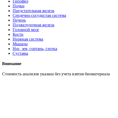
Гипофиз
Почки
Предстательная железа
Сердечно-сосудистая система
Печень
Поджелудочная железа
Головной мозг
Кости
Нервная система
Мышцы
Нос, зев, гортань, глотка
Суставы
Внимание
Cтоимость анализов указана без учета взятия биоматериала