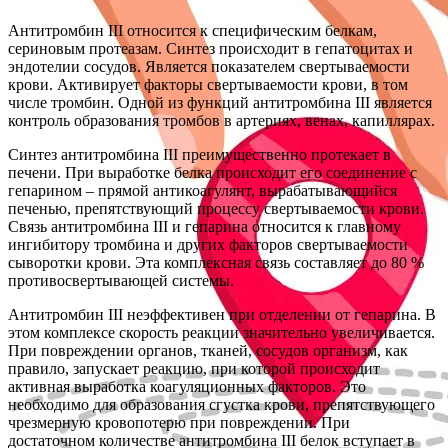
Антитромбин III относится к специфическим белкам,
сериновым протеазам. Синтез происходит в гепатоцитах и
эндотелии сосудов. Является показателем свертываемости
крови. Активирует факторы свертываемости крови, в том
числе тромбин. Одной из функций антитромбина III является
контроль образования тромбов в артериях, венах, капиллярах.
Синтез антитромбина III преимущественно протекает в
печени. При выработке белка происходит его соединение с
гепарином – прямой антикоагулянт, вырабатывающийся
печенью, препятствующий процессу свертываемости крови.
Связь антитромбина III и гепарина относится к главному
ингибитору тромбина и других факторов свертываемости
сыворотки крови. Эта комплексная связь составляет до 80 %
противосвертывающей системы.
Антитромбин III неэффективен при отделении от гепарина. В
этом комплексе скорость реакции значительно увеличивается.
При повреждении органов, тканей, сосудов организм, как
правило, запускает реакцию, при которой происходит
активная выработка коагуляционных факторов. Это
необходимо для образования сгустка крови, препятствующего
чрезмерную кровопотерю при повреждении. При
достаточном количестве антитромбина III белок вступает в