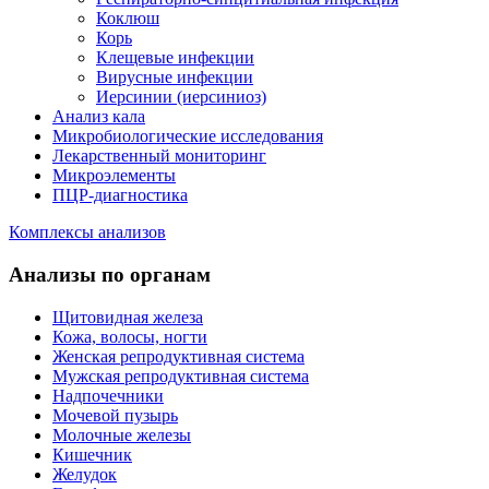
Коклюш
Корь
Клещевые инфекции
Вирусные инфекции
Иерсинии (иерсиниоз)
Анализ кала
Микробиологические исследования
Лекарственный мониторинг
Микроэлементы
ПЦР-диагностика
Комплексы анализов
Анализы по органам
Щитовидная железа
Кожа, волосы, ногти
Женская репродуктивная система
Мужская репродуктивная система
Надпочечники
Мочевой пузырь
Молочные железы
Кишечник
Желудок