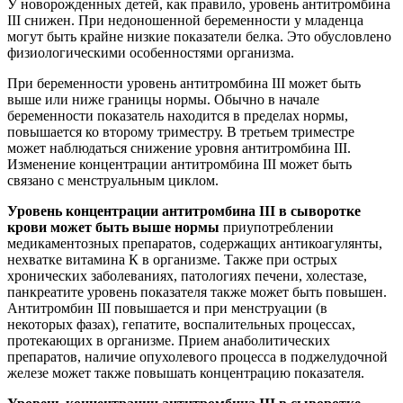
У новорожденных детей, как правило, уровень антитромбина
III снижен. При недоношенной беременности у младенца
могут быть крайне низкие показатели белка. Это обусловлено
физиологическими особенностями организма.
При беременности уровень антитромбина III может быть
выше или ниже границы нормы. Обычно в начале
беременности показатель находится в пределах нормы,
повышается ко второму триместру. В третьем триместре
может наблюдаться снижение уровня антитромбина III.
Изменение концентрации антитромбина III может быть
связано с менструальным циклом.
Уровень концентрации антитромбина III в сыворотке
крови может быть выше нормы
приупотреблении
медикаментозных препаратов, содержащих антикоагулянты,
нехватке витамина К в организме. Также при острых
хронических заболеваниях, патологиях печени, холестазе,
панкреатите уровень показателя также может быть повышен.
Антитромбин III повышается и при менструации (в
некоторых фазах), гепатите, воспалительных процессах,
протекающих в организме. Прием анаболитических
препаратов, наличие опухолевого процесса в поджелудочной
железе может также повышать концентрацию показателя.