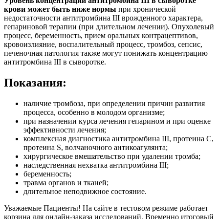
Уровень концентрации антитромбина III в сыворотке
крови может быть ниже нормы
при хронической
недостаточности антитромбина III врожденного характера,
гепариновой терапии (при длительном лечении). Опухолевый
процесс, беременность, прием оральных контрацептивов,
кровоизлияние, воспалительный процесс, тромбоз, сепсис,
печеночная патология также могут понижать концентрацию
антитромбина III в сыворотке.
Показания:
наличие тромбоза, при определении причин развития
процесса, особенно в молодом организме;
при назначении курса лечения гепарином и при оценке
эффективности лечения;
комплексная диагностика антитромбина III, протеина С,
протеина S, волчаночного антикоагулянта;
хирургическое вмешательство при удалении тромба;
наследственная нехватка антитромбина III;
беременность;
травма органов и тканей;
длительное неподвижное состояние.
Уважаемые Пациенты! На сайте в тестовом режиме работает
корзина для онлайн-заказа исследований. Временно итоговый