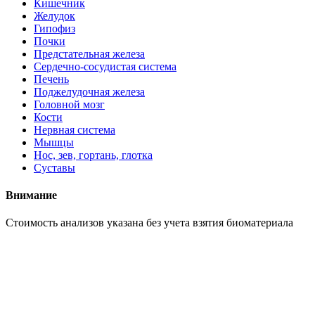
Кишечник
Желудок
Гипофиз
Почки
Предстательная железа
Сердечно-сосудистая система
Печень
Поджелудочная железа
Головной мозг
Кости
Нервная система
Мышцы
Нос, зев, гортань, глотка
Суставы
Внимание
Cтоимость анализов указана без учета взятия биоматериала