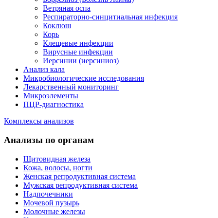
Ветряная оспа
Респираторно-синцитиальная инфекция
Коклюш
Корь
Клещевые инфекции
Вирусные инфекции
Иерсинии (иерсиниоз)
Анализ кала
Микробиологические исследования
Лекарственный мониторинг
Микроэлементы
ПЦР-диагностика
Комплексы анализов
Анализы по органам
Щитовидная железа
Кожа, волосы, ногти
Женская репродуктивная система
Мужская репродуктивная система
Надпочечники
Мочевой пузырь
Молочные железы