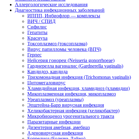
Аллергологические исследования
Диагностика инфекционных заболеваний
ИППП, Инбиофлор — комплексы
ВИЧ / СПИД
Сифилис
Гепатиты
Краснуха
Токсоплазмоз (токсоплазма)
Вирус папилломы человека (ВПЧ)
Герпес
Нейсерия гонореи (Neisseria gonorrhoeae)
Гарднерелла вагиналис (Gardnerella vaginalis)
Кандидоз, кандида
Трихомонадная инфекция (Trichomonas vaginalis)
Цитомегаловирус
Хламидийная инфекция, хламидиоз (хламидии)
Микоплазменная инфекция, микоплазмоз
Уреаплазмоз (уреаплазмы)
Эпштейна-Барр вирусная инфекция
Хеликобактерная инфекция (хеликобактер)
Микробиоценоз урогенитального тракта
Паразитарные инфекции
Дизентерия амебная, амебиаз
Аденовирусная инфекция
Боррелиоз (Болезнь Лайма)