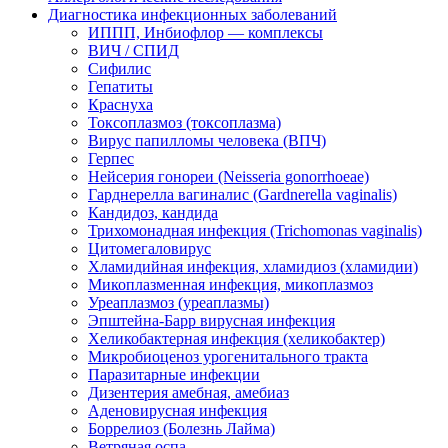
Диагностика инфекционных заболеваний
ИППП, Инбиофлор — комплексы
ВИЧ / СПИД
Сифилис
Гепатиты
Краснуха
Токсоплазмоз (токсоплазма)
Вирус папилломы человека (ВПЧ)
Герпес
Нейсерия гонореи (Neisseria gonorrhoeae)
Гарднерелла вагиналис (Gardnerella vaginalis)
Кандидоз, кандида
Трихомонадная инфекция (Trichomonas vaginalis)
Цитомегаловирус
Хламидийная инфекция, хламидиоз (хламидии)
Микоплазменная инфекция, микоплазмоз
Уреаплазмоз (уреаплазмы)
Эпштейна-Барр вирусная инфекция
Хеликобактерная инфекция (хеликобактер)
Микробиоценоз урогенитального тракта
Паразитарные инфекции
Дизентерия амебная, амебиаз
Аденовирусная инфекция
Боррелиоз (Болезнь Лайма)
Ветряная оспа