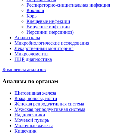
Респираторно-синцитиальная инфекция
Коклюш
Корь
Клещевые инфекции
Вирусные инфекции
Иерсинии (иерсиниоз)
Анализ кала
Микробиологические исследования
Лекарственный мониторинг
Микроэлементы
ПЦР-диагностика
Комплексы анализов
Анализы по органам
Щитовидная железа
Кожа, волосы, ногти
Женская репродуктивная система
Мужская репродуктивная система
Надпочечники
Мочевой пузырь
Молочные железы
Кишечник