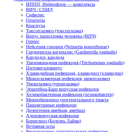
ИППП, Инбиофлор — комплексы
ВИЧ / СПИД
Сифилис
Гепатиты
Краснуха
Токсоплазмоз (токсоплазма)
Вирус папилломы человека (ВПЧ)
Герпес
Нейсерия гонореи (Neisseria gonorrhoeae)
Гарднерелла вагиналис (Gardnerella vaginalis)
Кандидоз, кандида
Трихомонадная инфекция (Trichomonas vaginalis)
Цитомегаловирус
Хламидийная инфекция, хламидиоз (хламидии)
Микоплазменная инфекция, микоплазмоз
Уреаплазмоз (уреаплазмы)
Эпштейна-Барр вирусная инфекция
Хеликобактерная инфекция (хеликобактер)
Микробиоценоз урогенитального тракта
Паразитарные инфекции
Дизентерия амебная, амебиаз
Аденовирусная инфекция
Боррелиоз (Болезнь Лайма)
Ветряная оспа
Респираторно-синцитиальная инфекция