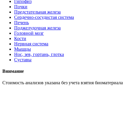
Гипофиз
Почки
Предстательная железа
Сердечно-сосудистая система
Печень
Поджелудочная железа
Головной мозг
Кости
Нервная система
Мышцы
Нос, зев, гортань, глотка
Суставы
Внимание
Cтоимость анализов указана без учета взятия биоматериала