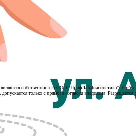
y, являются собственностью ООО "ПрофЛабДиагностика". Любое
 допускается только с прямого согласия владельца. Разрешается 