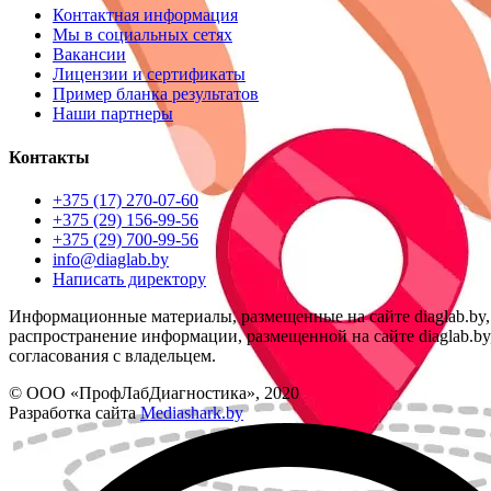
Контактная информация
Мы в социальных сетях
Вакансии
Лицензии и сертификаты
Пример бланка результатов
Наши партнеры
Контакты
+375 (17) 270-07-60
+375 (29) 156-99-56
+375 (29) 700-99-56
info@diaglab.by
Написать директору
Информационные материалы, размещенные на сайте diaglab.b
распространение информации, размещенной на сайте diaglab.by,
согласования с владельцем.
© ООО «ПрофЛабДиагностика», 2020
Разработка сайта
Mediashark.by