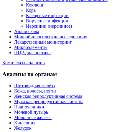
Коклюш
Корь
Клещевые инфекции
Вирусные инфекции
Иерсинии (иерсиниоз)
Анализ кала
Микробиологические исследования
Лекарственный мониторинг
Микроэлементы
ПЦР-диагностика
Комплексы анализов
Анализы по органам
Щитовидная железа
Кожа, волосы, ногти
Женская репродуктивная система
Мужская репродуктивная система
Надпочечники
Мочевой пузырь
Молочные железы
Кишечник
Желудок