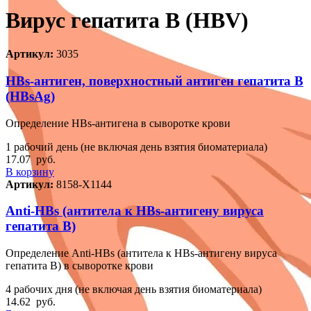
Вирус гепатита B (HBV)
Артикул:
3035
HBs-антиген, поверхностный антиген гепатита B
(HBsAg)
Определение HBs-антигена в сыворотке крови
1 рабочий день (не включая день взятия биоматериала)
17.07
руб.
В корзину
Артикул:
8158-Х1144
Anti-HBs (антитела к HBs-антигену вируса
гепатита B)
Определение Anti-HBs (антитела к HBs-антигену вируса
гепатита B) в сыворотке крови
4 рабочих дня (не включая день взятия биоматериала)
14.62
руб.