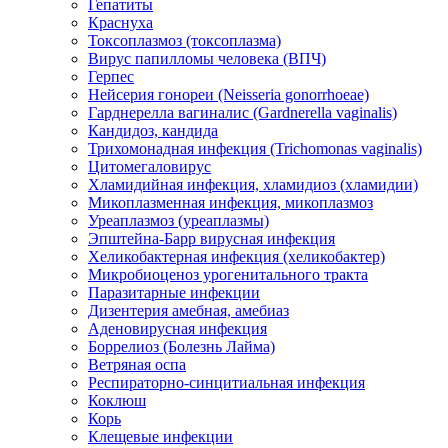
Гепатиты
Краснуха
Токсоплазмоз (токсоплазма)
Вирус папилломы человека (ВПЧ)
Герпес
Нейсерия гонореи (Neisseria gonorrhoeae)
Гарднерелла вагиналис (Gardnerella vaginalis)
Кандидоз, кандида
Трихомонадная инфекция (Trichomonas vaginalis)
Цитомегаловирус
Хламидийная инфекция, хламидиоз (хламидии)
Микоплазменная инфекция, микоплазмоз
Уреаплазмоз (уреаплазмы)
Эпштейна-Барр вирусная инфекция
Хеликобактерная инфекция (хеликобактер)
Микробиоценоз урогенитального тракта
Паразитарные инфекции
Дизентерия амебная, амебиаз
Аденовирусная инфекция
Боррелиоз (Болезнь Лайма)
Ветряная оспа
Респираторно-синцитиальная инфекция
Коклюш
Корь
Клещевые инфекции