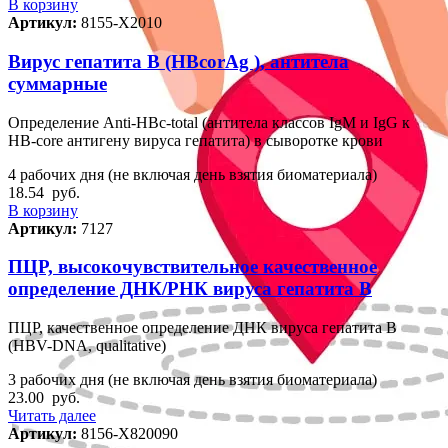
В корзину
Артикул:
8155-Х2010
Вирус гепатита B (HBcorAg ), антитела
суммарные
Определение Anti-HBс-total (антитела классов IgM и IgG к
HB-core антигену вируса гепатита) в сыворотке крови
4 рабочих дня (не включая день взятия биоматериала)
18.54
руб.
В корзину
Артикул:
7127
ПЦР, высокочувствительное качественное
определение ДНК/РНК вируса гепатита В
ПЦР, качественное определение ДНК вируса гепатита В
(HBV-DNA, qualitative)
3 рабочих дня (не включая день взятия биоматериала)
23.00
руб.
Читать далее
Артикул:
8156-Х820090