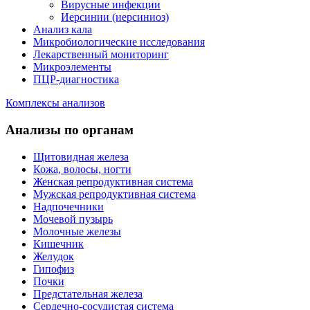
Вирусные инфекции
Иерсинии (иерсиниоз)
Анализ кала
Микробиологические исследования
Лекарственный мониторинг
Микроэлементы
ПЦР-диагностика
Комплексы анализов
Анализы по органам
Щитовидная железа
Кожа, волосы, ногти
Женская репродуктивная система
Мужская репродуктивная система
Надпочечники
Мочевой пузырь
Молочные железы
Кишечник
Желудок
Гипофиз
Почки
Предстательная железа
Сердечно-сосудистая система