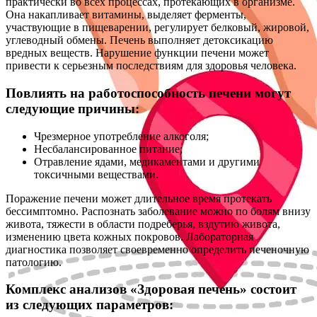
практически во всех процессах, протекающих в организме.
Она накапливает витамины, выделяет ферменты,
участвующие в пищеварении, регулирует белковый, жировой,
углеводный обмены. Печень выполняет детоксикацию
вредных веществ. Нарушение функции печени может
привести к серьезным последствиям для здоровья человека.
Повлиять на работоспособность печени могут
следующие причины:
Чрезмерное употребление алкоголя;
Несбалансированное питание;
Отравление ядами, медикаментами и другими
токсичными веществами.
Поражение печени может длительное время протекать
бессимптомно. Распознать заболевание можно по болям внизу
живота, тяжести в области подреберья, вздутию живота,
изменению цвета кожных покровов. Лабораторная
диагностика позволяет своевременно определить печеночную
патологию.
Комплекс анализов «Здоровая печень» состоит
из следующих параметров: