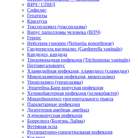
ВИЧ / СПИД
Сифилис
Гепатиты
Краснуха
Токсоплазмоз (токсоплазма)
Вирус папилломы человека (ВПЧ)
Герпес
Нейсерия гонореи (Neisseria gonorrhoeae)
Гарднерелла вагиналис (Gardnerella vaginalis)
Кандидоз, кандида
Трихомонадная инфекция (Trichomonas vaginalis)
Цитомегаловирус
Хламидийная инфекция, хламидиоз (хламидии)
Микоплазменная инфекция, микоплазмоз
Уреаплазмоз (уреаплазмы)
Эпштейна-Барр вирусная инфекция
Хеликобактерная инфекция (хеликобактер)
Микробиоценоз урогенитального тракта
Паразитарные инфекции
Дизентерия амебная, амебиаз
Аденовирусная инфекция
Боррелиоз (Болезнь Лайма)
Ветряная оспа
Респираторно-синцитиальная инфекция
Коклюш