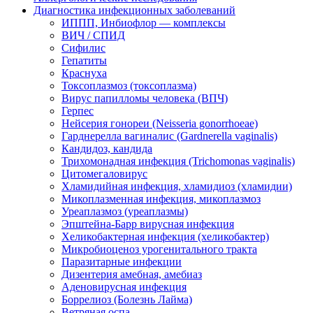
Диагностика инфекционных заболеваний
ИППП, Инбиофлор — комплексы
ВИЧ / СПИД
Сифилис
Гепатиты
Краснуха
Токсоплазмоз (токсоплазма)
Вирус папилломы человека (ВПЧ)
Герпес
Нейсерия гонореи (Neisseria gonorrhoeae)
Гарднерелла вагиналис (Gardnerella vaginalis)
Кандидоз, кандида
Трихомонадная инфекция (Trichomonas vaginalis)
Цитомегаловирус
Хламидийная инфекция, хламидиоз (хламидии)
Микоплазменная инфекция, микоплазмоз
Уреаплазмоз (уреаплазмы)
Эпштейна-Барр вирусная инфекция
Хеликобактерная инфекция (хеликобактер)
Микробиоценоз урогенитального тракта
Паразитарные инфекции
Дизентерия амебная, амебиаз
Аденовирусная инфекция
Боррелиоз (Болезнь Лайма)
Ветряная оспа