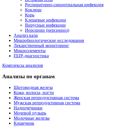
Респираторно-синцитиальная инфекция
Коклюш
Корь
Клещевые инфекции
Вирусные инфекции
Иерсинии (иерсиниоз)
Анализ кала
Микробиологические исследования
Лекарственный мониторинг
Микроэлементы
ПЦР-диагностика
Комплексы анализов
Анализы по органам
Щитовидная железа
Кожа, волосы, ногти
Женская репродуктивная система
Мужская репродуктивная система
Надпочечники
Мочевой пузырь
Молочные железы
Кишечник