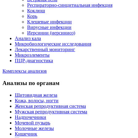
Респираторно-синцитиальная инфекция
Коклюш
Корь
Клещевые инфекции
Вирусные инфекции
Иерсинии (иерсиниоз)
Анализ кала
Микробиологические исследования
Лекарственный мониторинг
Микроэлементы
ПЦР-диагностика
Комплексы анализов
Анализы по органам
Щитовидная железа
Кожа, волосы, ногти
Женская репродуктивная система
Мужская репродуктивная система
Надпочечники
Мочевой пузырь
Молочные железы
Кишечник