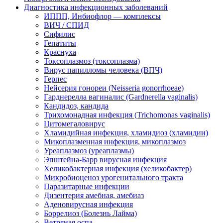
Диагностика инфекционных заболеваний
ИППП, Инбиофлор — комплексы
ВИЧ / СПИД
Сифилис
Гепатиты
Краснуха
Токсоплазмоз (токсоплазма)
Вирус папилломы человека (ВПЧ)
Герпес
Нейсерия гонореи (Neisseria gonorrhoeae)
Гарднерелла вагиналис (Gardnerella vaginalis)
Кандидоз, кандида
Трихомонадная инфекция (Trichomonas vaginalis)
Цитомегаловирус
Хламидийная инфекция, хламидиоз (хламидии)
Микоплазменная инфекция, микоплазмоз
Уреаплазмоз (уреаплазмы)
Эпштейна-Барр вирусная инфекция
Хеликобактерная инфекция (хеликобактер)
Микробиоценоз урогенитального тракта
Паразитарные инфекции
Дизентерия амебная, амебиаз
Аденовирусная инфекция
Боррелиоз (Болезнь Лайма)
Ветряная оспа