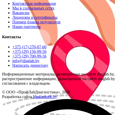
Контактная информация
Мы в социальных сетях
Вакансии
Лицензии и сертификаты
Пример бланка результатов
Наши партнеры
Контакты
+375 (17) 270-07-60
+375 (29) 156-99-56
+375 (29) 700-99-56
info@diaglab.by
Написать директору
Информационные материалы, размещенные на сайте diaglab.b
распространение информации, размещенной на сайте diaglab.by,
согласования с владельцем.
© ООО «ПрофЛабДиагностика», 2020
Разработка сайта
Mediashark.by