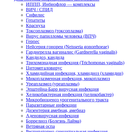
ИППП, Инбиофлор — комплексы
ВИЧ / СПИД
Сифилис
Гепатиты
Краснуха
Токсоплазмоз (токсоплазма)
Вирус папилломы человека (ВПЧ)
Герпес
Нейсерия гонореи (Neisseria gonorrhoeae)
Гарднерелла вагиналис (Gardnerella vaginalis)
Кандидоз, кандида
Трихомонадная инфекция (Trichomonas vaginalis)
Цитомегаловирус
Хламидийная инфекция, хламидиоз (хламидии)
Микоплазменная инфекция, микоплазмоз
Уреаплазмоз (уреаплазмы)
Эпштейна-Барр вирусная инфекция
Хеликобактерная инфекция (хеликобактер)
Микробиоценоз урогенитального тракта
Паразитарные инфекции
Дизентерия амебная, амебиаз
Аденовирусная инфекция
Боррелиоз (Болезнь Лайма)
Ветряная оспа
Респираторно-синцитиальная инфекция