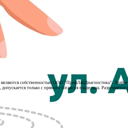
y, являются собственностью ООО "ПрофЛабДиагностика". Любое
 допускается только с прямого согласия владельца. Разрешается 