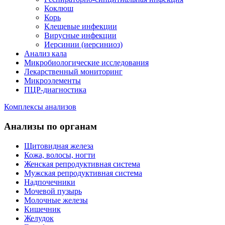
Коклюш
Корь
Клещевые инфекции
Вирусные инфекции
Иерсинии (иерсиниоз)
Анализ кала
Микробиологические исследования
Лекарственный мониторинг
Микроэлементы
ПЦР-диагностика
Комплексы анализов
Анализы по органам
Щитовидная железа
Кожа, волосы, ногти
Женская репродуктивная система
Мужская репродуктивная система
Надпочечники
Мочевой пузырь
Молочные железы
Кишечник
Желудок