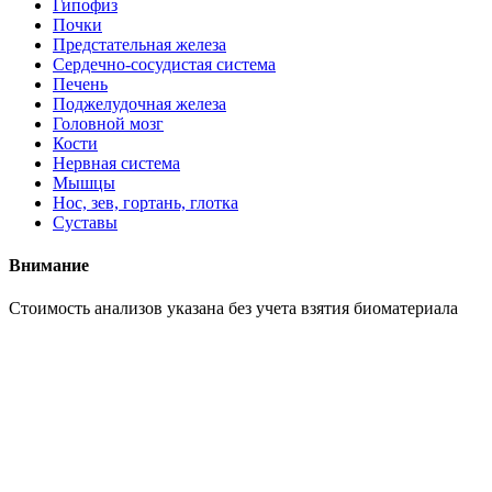
Гипофиз
Почки
Предстательная железа
Сердечно-сосудистая система
Печень
Поджелудочная железа
Головной мозг
Кости
Нервная система
Мышцы
Нос, зев, гортань, глотка
Суставы
Внимание
Cтоимость анализов указана без учета взятия биоматериала