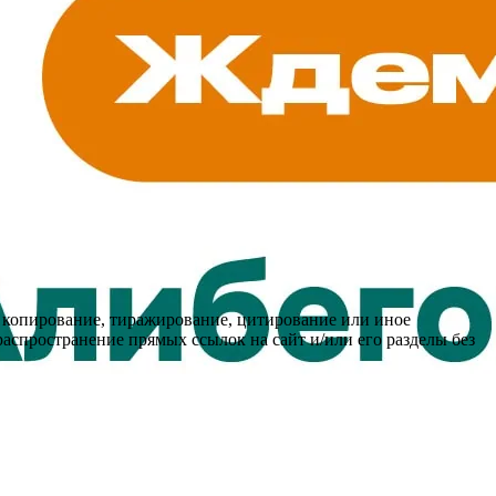
 копирование, тиражирование, цитирование или иное
распространение прямых ссылок на сайт и/или его разделы без